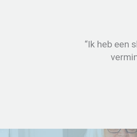
waardoor ik minder
“Ik heb een s
vermin