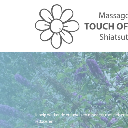
Ik help werkende vrouwen en moeders met nek en s
reduceren.