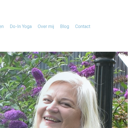
en
Do-In Yoga
Over mij
Blog
Contact